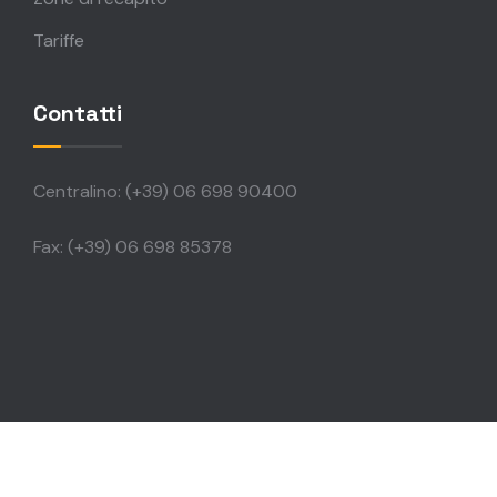
Tariffe
Contatti
Centralino: (+39) 06 698 90400
Fax: (+39) 06 698 85378
© Copyright by Direzione delle